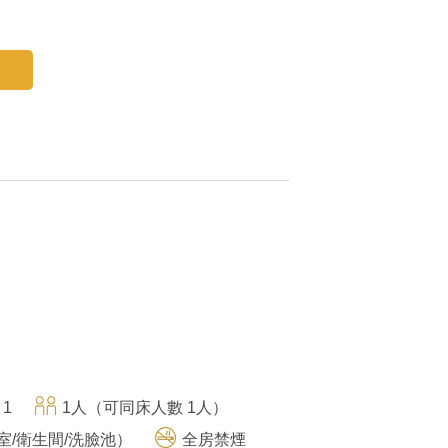
 1
1人（可同床人數 1人）
室/衛生間/洗臉池）
全房禁煙