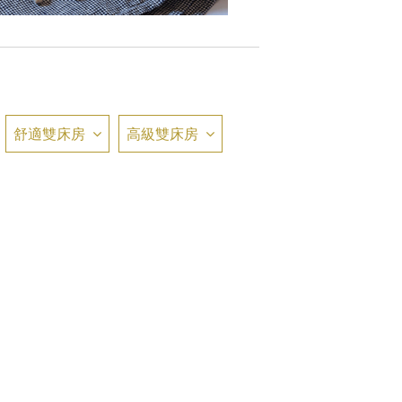
舒適雙床房
高級雙床房