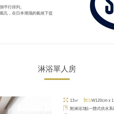
側平行排列。
風孔，在日本潮濕的氣候下提
淋浴單人房
13㎡
W120cm x 1
附淋浴3點一體式供水系