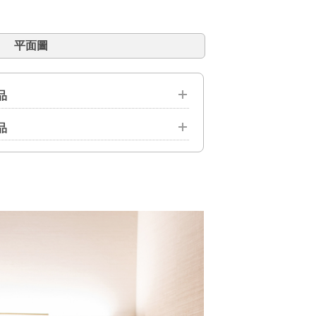
平面圖
品
品
 網路連線 ／ 電話 ／ 智能馬桶一體式 ／ 空
庁裡）
負離子吹風機 ／ 帶加濕功能的空氣淨化器 ／ 保
 ／ 化妝棉 ／ 棉籤
 衣架 ／ 原子筆
 ／ 桌燈 ／ 手機充電器 ／ 毛毯 ／ 指甲鉗
 ／ 各種枕頭 ／ 針線包 ／ 傘 ／ 開瓶酒 ／
子・湯匙・叉子 ／ 冰袋 ／ 轉換插頭・變壓
兒床 ／ 床圍欄 ／ 香檳酒杯 ／ 盤子＆餐具 ／
洗髮水 ／ 護髮素 ／ 沐浴露 ／ 洗面乳和洗手
機