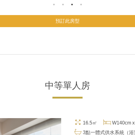
預訂此房型
中等單人房
16.5㎡
W140cm x
3點一體式供水系統（浴