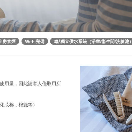
全房禁煙
Wi-Fi完備
3點獨立供水系統（浴室/衛生間/洗臉池
使用量，因此請客人僅取用所
化妝棉，棉籤等）