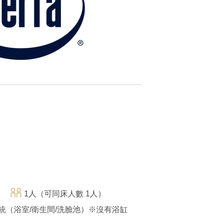
1人（可同床人數 1人）
統（浴室/衛生間/洗臉池）※沒有浴缸