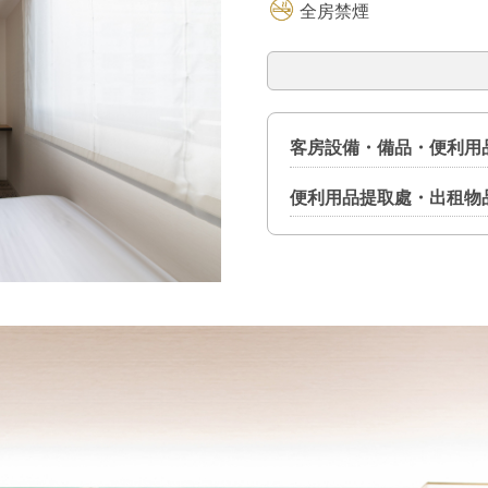
全房禁煙
客房設備・備品・便利用
便利用品提取處・出租物
設備
液晶電視（附HDMI端子） ／
便利用品提取處（設置在前
調 ／ 冰箱 ／ 電暖瓶 ／ 
險櫃・保險箱 ／ USB端口
牙刷 ／ 剃刀 ／ 髮刷 ／ 浴巾
備品
出租物品（數量有限）
除臭劑 ／ 鞋拔子 ／ 衣刷 ／
熨斗 ／ 熨衣板 ／ 褲線熱壓機
／ 體溫計 ／ 延長電線 ／ 輪椅
便利用品
開酒器 ／ 酒杯 ／ 一次性筷
器 ／ 鬧鐘 ／ 捲髮棒 ／ 嬰
睡衣 ／ 大浴巾 ／ 毛巾 ／ 
冷酒器 ／ 體重計 ／ 鞋烘乾
液 ／ 拖鞋 ／ 擦皮鞋紙