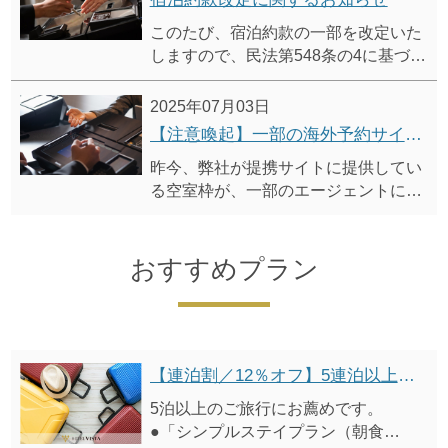
このたび、宿泊約款の一部を改定いた
しますので、民法第548条の4に基づ
き、事前にご案内申し上げます。
改定後の宿泊約款は、2025年10月1日
2025年07月03日
（予定）より適用開始いたします。
【注意喚起】一部の海外予約サイト（Agoda等）ご利用時の注意事項に関するご案内
昨今、弊社が提携サイトに提供してい
る空室枠が、一部のエージェントによ
る海外予約サイト（Agoda等）への転
売によりトラブルが発生しています。
尚、ホテルビスタにおいては上記トラ
おすすめプラン
ブルが解消するまでの間、Agodaの直
接販売を一時停止します。
トラブル回避のためにも、ホテルビス
タ公式サイトからのご予約をお薦めし
ます。
【連泊割／12％オフ】5連泊以上割引プラン（朝食付）
5泊以上のご旅行にお薦めです。
●「シンプルステイプラン（朝食