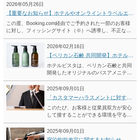
2026年05月26日
【重要なお知らせ】ホテルやオンライントラベルエージェントを装った不審なメール・メッセージにご注意ください
この度、Booking.com経由でご予約された一部のお客様
に対し、フィッシングサイト（※）へ誘導し、不正な支
払いを行わせようとするメール・メッセージが配信され
ていることが確認されました。現時点において、ホテル
2026年02月16日
ならびにBookign.comへの不正アクセスは行われておら
【ペリカン石鹸 共同開発】ホテルビスタ オリジナル バスアメニティ
ず、お客様の予約情報は適切に保護されていることを確
ホテルビスタは、ペリカン石鹸と共同
認しております。
開発したオリジナルのバスアメニティ
を導入しました。
心地よい泡立ちと香りの移ろいをお愉
2025年09月01日
しみいただけます。
「カスタマーハラスメントに対する基本方針」および「利用規則」策定に関するお知らせ
このたび、お客様と従業員双方が安心
して接することができる環境を守るた
め、「カスタマーハラスメントに対す
る基本方針」および「利用規則」を策
2025年09月01日
定いたしました。
宿泊約款改定に関するお知らせ