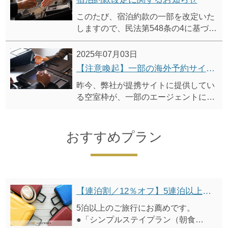
このたび、宿泊約款の一部を改定いた
しますので、民法第548条の4に基づ
き、事前にご案内申し上げます。
改定後の宿泊約款は、2025年10月1日
2025年07月03日
（予定）より適用開始いたします。
【注意喚起】一部の海外予約サイト（Agoda等）ご利用時の注意事項に関するご案内
昨今、弊社が提携サイトに提供してい
る空室枠が、一部のエージェントによ
る海外予約サイト（Agoda等）への転
売によりトラブルが発生しています。
尚、ホテルビスタにおいては上記トラ
おすすめプラン
ブルが解消するまでの間、Agodaの直
接販売を一時停止します。
トラブル回避のためにも、ホテルビス
タ公式サイトからのご予約をお薦めし
ます。
【連泊割／12％オフ】5連泊以上割引プラン（朝食付）
5泊以上のご旅行にお薦めです。
●「シンプルステイプラン（朝食