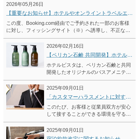
2026年05月26日
【重要なお知らせ】ホテルやオンライントラベルエージェントを装った不審なメール・メッセージにご注意ください
この度、Booking.com経由でご予約された一部のお客様
に対し、フィッシングサイト（※）へ誘導し、不正な支
払いを行わせようとするメール・メッセージが配信され
ていることが確認されました。現時点において、ホテル
2026年02月16日
ならびにBookign.comへの不正アクセスは行われておら
【ペリカン石鹸 共同開発】ホテルビスタ オリジナル バスアメニティ
ず、お客様の予約情報は適切に保護されていることを確
ホテルビスタは、ペリカン石鹸と共同
認しております。
開発したオリジナルのバスアメニティ
を導入しました。
心地よい泡立ちと香りの移ろいをお愉
2025年09月01日
しみいただけます。
「カスタマーハラスメントに対する基本方針」および「利用規則」策定に関するお知らせ
このたび、お客様と従業員双方が安心
して接することができる環境を守るた
め、「カスタマーハラスメントに対す
る基本方針」および「利用規則」を策
2025年09月01日
定いたしました。
宿泊約款改定に関するお知らせ