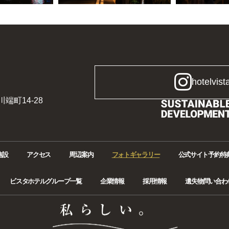
］
hotelvist
端町14-28
施設
アクセス
周辺案内
フォトギャラリー
公式サイト予約特
ビスタホテルグループ一覧
企業情報
採用情報
遺失物問い合わ